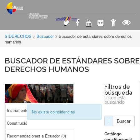
SIDERECHOS
>
Buscador
> Buscador de estándares sobre derechos
humanos
BUSCADOR DE ESTÁNDARES SOBRE
DERECHOS HUMANOS
Filtros de
búsqueda
Usted está
buscando
Instrumentos Internacionales
(0)
No existe coincidencias
Buscar
Constitución
(0)
Catálogo
Recomendaciones a Ecuador
(0)
constitucional