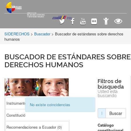
SIDERECHOS
>
Buscador
> Buscador de estándares sobre derechos
humanos
BUSCADOR DE ESTÁNDARES SOBRE
DERECHOS HUMANOS
Filtros de
búsqueda
Usted está
buscando
Instrumentos Internacionales
(0)
No existe coincidencias
Buscar
Constitución
(0)
Catálogo
Recomendaciones a Ecuador
(0)
constitucional