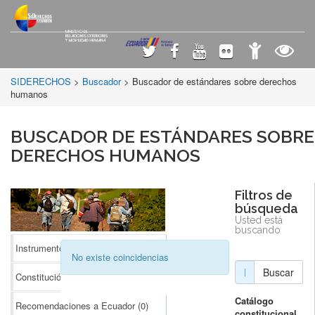
SIDERECHOS
>
Buscador
> Buscador de estándares sobre derechos
humanos
BUSCADOR DE ESTÁNDARES SOBRE
DERECHOS HUMANOS
Filtros de
búsqueda
Usted está
buscando
Instrumentos Internacionales
(0)
No existe coincidencias
Buscar
Constitución
(0)
Catálogo
Recomendaciones a Ecuador
(0)
constitucional