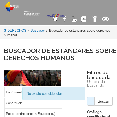
SIDERECHOS
>
Buscador
> Buscador de estándares sobre derechos
humanos
BUSCADOR DE ESTÁNDARES SOBRE
DERECHOS HUMANOS
Filtros de
búsqueda
Usted está
buscando
Instrumentos Internacionales
(0)
No existe coincidencias
Buscar
Constitución
(0)
Catálogo
Recomendaciones a Ecuador
(0)
constitucional