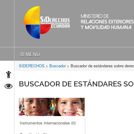
MENÚ
SIDERECHOS
>
Buscador
> Buscador de estándares sobre der
BUSCADOR DE ESTÁNDARES S
Instrumentos Internacionales
(0)