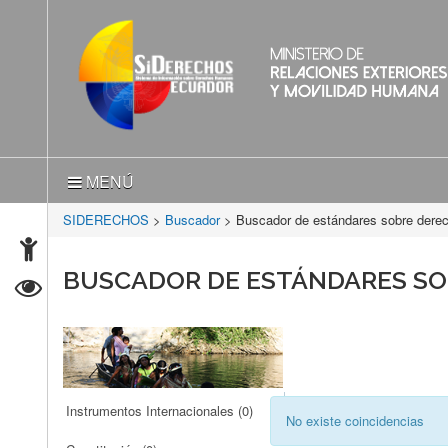
MENÚ
SIDERECHOS
>
Buscador
> Buscador de estándares sobre der
BUSCADOR DE ESTÁNDARES S
Instrumentos Internacionales
(0)
No existe coincidencias