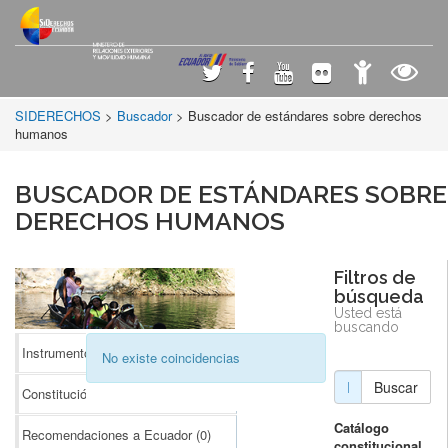
SIDERECHOS
>
Buscador
> Buscador de estándares sobre derechos
humanos
BUSCADOR DE ESTÁNDARES SOBRE
DERECHOS HUMANOS
Filtros de
búsqueda
Usted está
buscando
Instrumentos Internacionales
(0)
No existe coincidencias
Buscar
Constitución
(0)
Catálogo
Recomendaciones a Ecuador
(0)
constitucional