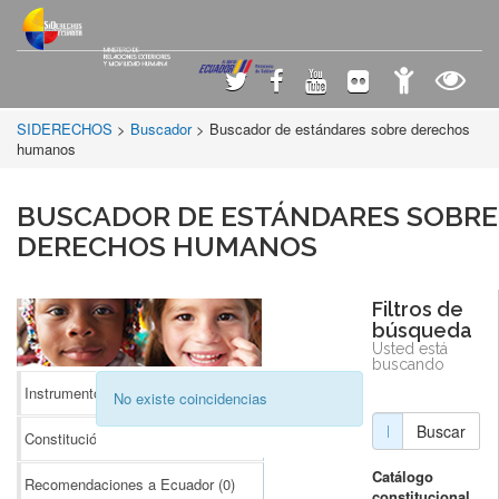
SIDERECHOS
>
Buscador
> Buscador de estándares sobre derechos
humanos
BUSCADOR DE ESTÁNDARES SOBRE
DERECHOS HUMANOS
Filtros de
búsqueda
Usted está
buscando
Instrumentos Internacionales
(0)
No existe coincidencias
Buscar
Constitución
(0)
Catálogo
Recomendaciones a Ecuador
(0)
constitucional