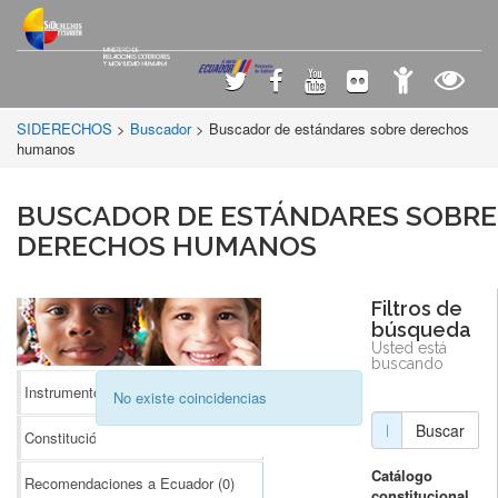
SIDERECHOS
>
Buscador
> Buscador de estándares sobre derechos
humanos
BUSCADOR DE ESTÁNDARES SOBRE
DERECHOS HUMANOS
Filtros de
búsqueda
Usted está
buscando
Instrumentos Internacionales
(0)
No existe coincidencias
Buscar
Constitución
(0)
Catálogo
Recomendaciones a Ecuador
(0)
constitucional