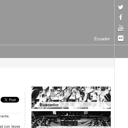
Ecuador
Buscador
mente.
ad con leyes