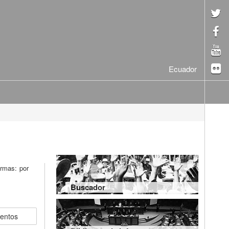
Ecuador
ormas: por
Buscador
mentos